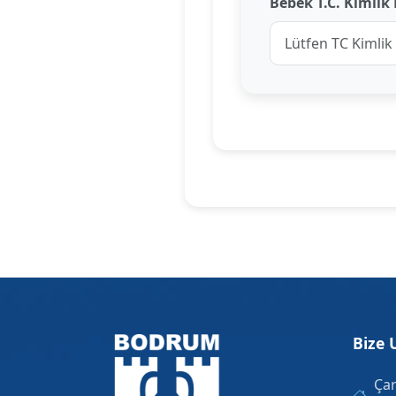
Bebek T.C. Kimlik
Bize 
Çar