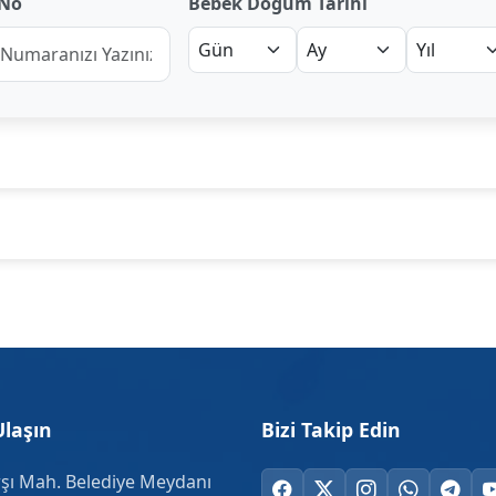
 No
Bebek Doğum Tarihi
Ulaşın
Bizi Takip Edin
şı Mah. Belediye Meydanı