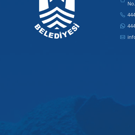
No
444
444
inf