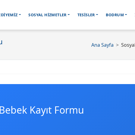
EDİYEMİZ
SOSYAL HİZMETLER
TESİSLER
BODRUM
u
Ana Sayfa
Sosya
 Bebek Kayıt Formu