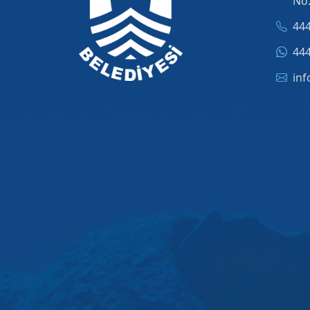
No
444
444
inf