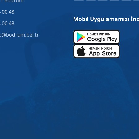
.1 Bodrum
 00 48
Mobil Uygulamamızı İnd
 00 48
o@bodrum.bel.tr