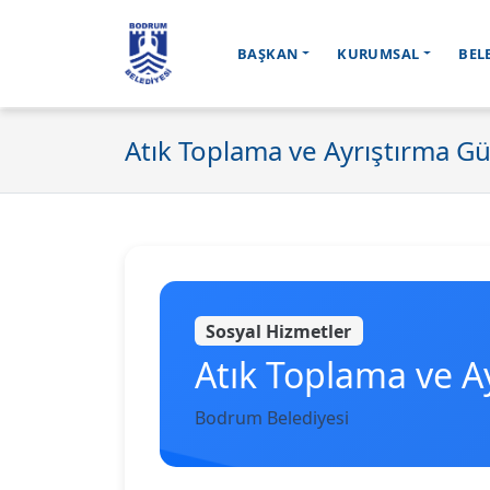
BAŞKAN
KURUMSAL
BEL
Ana içeriğe geç
Atık Toplama ve Ayrıştırma Gü
Sosyal Hizmetler
Atık Toplama ve A
Bodrum Belediyesi