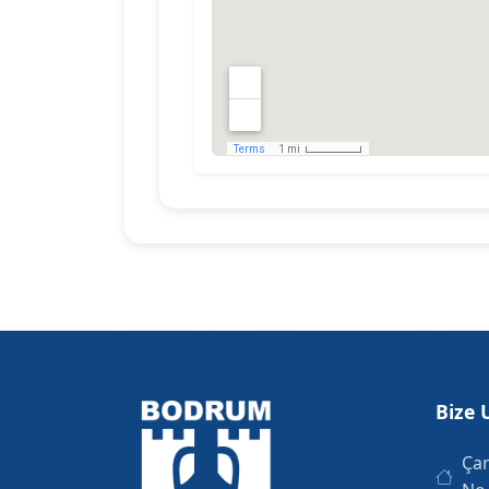
Bize 
Çar